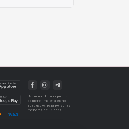
¡Atención! El sitio puede
contener materiales no
adecuados para personas
menores de 18 años.