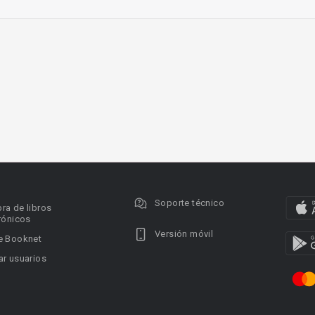
Soporte técnico
ra de libros
rónicos
Versión móvil
e Booknet
r usuarios