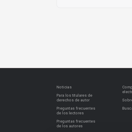
Noticias
Comp
elect
Para los titulares de
derechos de autor
Sobr
Preguntas frecuentes
Busca
de los lectores
Preguntas frecuentes
de los autores