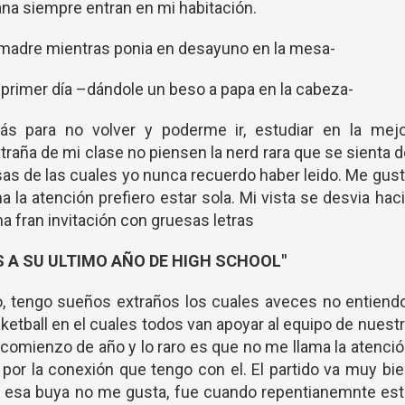
ana siempre entran en mi habitación.
 madre mientras ponia en desayuno en la mesa-
 primer día –dándole un beso a papa en la cabeza-
ás para no volver y poderme ir, estudiar en la mejo
traña de mi clase no piensen la nerd rara que se sienta 
sas de las cuales yo nunca recuerdo haber leido. Me gus
 la atención prefiero estar sola. Mi vista se desvia hac
na fran invitación con gruesas letras
S A SU ULTIMO AÑO DE HIGH SCHOOL"
do, tengo sueños extraños los cuales aveces no entiend
ketball en el cuales todos van apoyar al equipo de nuest
e comienzo de año y lo raro es que no me llama la atenci
por la conexión que tengo con el. El partido va muy bi
que esa buya no me gusta, fue cuando repentianemnte es