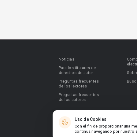
Noticias
Comp
elect
Para los titulares de
derechos de autor
Sobr
Preguntas frecuentes
Busca
de los lectores
Preguntas frecuentes
de los autores
© 2026 Booknet. Todos los derechos res
Uso de Cookies
Dirección comercial: Griva Digeni 51, ofic
Con el fin de proporcionar una me
6036, Chipre
continúa navegando por nuestro si