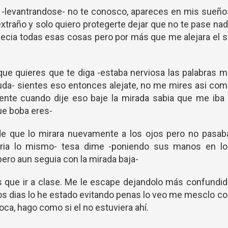
ti -levantrandose- no te conosco, apareces en mis sueñ
extraño y solo quiero protegerte dejar que no te pase na
decia todas esas cosas pero por más que me alejara el 
que quieres que te diga -estaba nerviosa las palabras 
uda- sientes eso entonces alejate, no me mires asi co
ente cuando dije eso baje la mirada sabia que me iba
ue boba eres-
e que lo mirara nuevamente a los ojos pero no pasaba
iria lo mismo- tesa dime -poniendo sus manos en lo
ero aun seguia con la mirada baja-
s que ir a clase. Me le escape dejandolo más confundi
mos dias lo he estado evitando penas lo veo me mesclo c
ca, hago como si el no estuviera ahí.