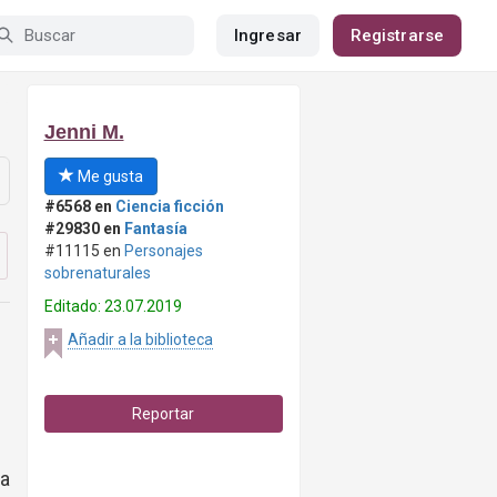
Ingresar
Registrarse
Jenni M.
Me gusta
#6568 en
Ciencia ficción
#29830 en
Fantasía
#11115 en
Personajes
sobrenaturales
Editado: 23.07.2019
Añadir a la biblioteca
Reportar
ia