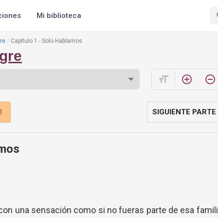
ciones
Mi biblioteca
re
Capitulo 1 - Solo Hablamos
gre
format_size
add_circle_outline
remove_circle_outline
1
SIGUIENTE PARTE
amos
con una sensación como si no fueras parte de esa famil