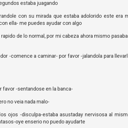
 segundos estaba juagando
randole con su mirada que estaba adolorido este era m
 con ella- me puedes ayudar con algo
 rapido de lo normal, por mi cabeza ahora mismo pasab
ador -comence a caminar- por favor -jalandola para llevar
r favor -sentandose en la banca-
ero no veia nada malo-
 los ojos -disculpa-estaba asustaday nervisosa al mis
entasos-oye enserio no puedo ayudarte