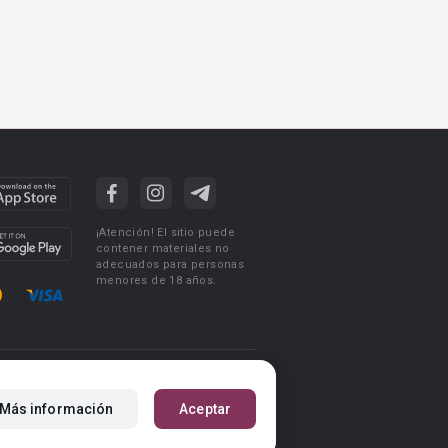
¡Atención! El sitio puede
contener materiales no
adecuados para personas
menores de 18 años.
ciones de uso
Acuerdo de Privacidad
Más información
Aceptar
m
Reglas para la publicación de libros