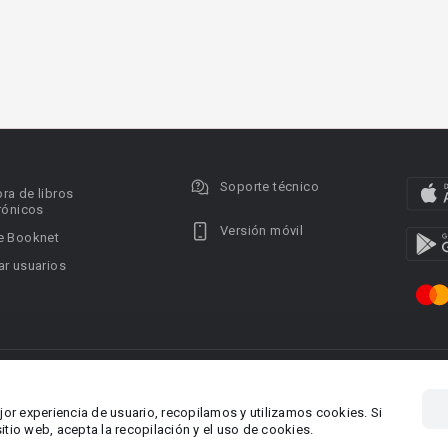
Soporte técnico
ra de libros
rónicos
Versión móvil
e Booknet
r usuarios
ervados.
Privacy policy
DMCA Copyright Policy
Condi
ina 1, Larnaca,
Área RR.PP.: pr@booknet.co
jor experiencia de usuario, recopilamos y utilizamos cookies. Si
tio web, acepta la recopilación y el uso de cookies.