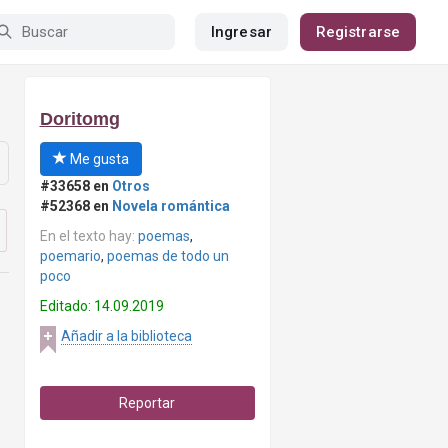
Ingresar
Registrarse
Doritomg
Me gusta
#33658 en
Otros
#52368 en
Novela romántica
En el texto hay:
poemas
,
poemario
,
poemas de todo un
poco
Editado: 14.09.2019
Añadir a la biblioteca
Reportar