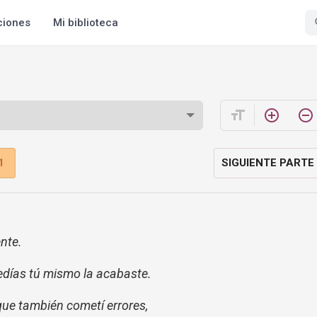
ciones
Mi biblioteca
format_size
add_circle_outline
remove_circle_outline
1
SIGUIENTE PARTE
ente.
edías tú mismo la acabaste.
que también cometí errores,