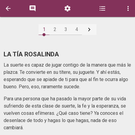






1
2
3
4
LA TÍA ROSALINDA
La suerte es capaz de jugar contigo de la manera que más le
plazca. Te convierte en su títere, su juguete. Y ahí estás,
esperando que se apiade de ti para que al fin te ocurra algo
bueno. Pero, eso, raramente sucede.
Para una persona que ha pasado la mayor parte de su vida
sufriendo de esta clase de suerte, la fe y la esperanza, se
vuelven cosas efímeras. ¿Qué caso tiene? Ya conoces el
desenlace de todo y hagas lo que hagas, nada de eso
cambiará.