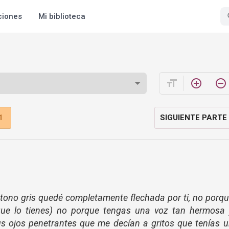
ciones
Mi biblioteca
format_size
add_circle_outline
remove_circle_outline
1
SIGUIENTE PARTE
 tono gris quedé completamente flechada por ti, no porq
(que lo tienes) no porque tengas una voz tan hermosa 
us ojos penetrantes que me decían a gritos que tenías 