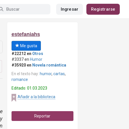
Ingresar
Registrarse
estefaniahs
Me gusta
#22212 en
Otros
#3337 en
Humor
#35920 en
Novela romántica
En el texto hay:
humor
,
cartas
,
romance
Editado: 01.03.2023
Añadir a la biblioteca
ue
Reportar
y
un