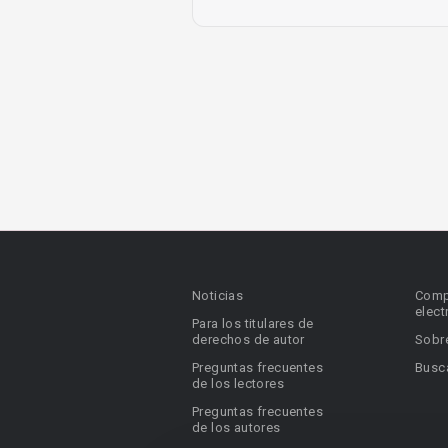
Noticias
Comp
elect
Para los titulares de
derechos de autor
Sobr
Preguntas frecuentes
Busca
de los lectores
Preguntas frecuentes
de los autores