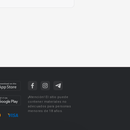
¡Atención! El sitio puede
contener materiales no
adecuados para personas
menores de 18 años.