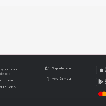
Soporte técnico
ra de libros
rónicos
Versión móvil
e Booknet
r usuarios