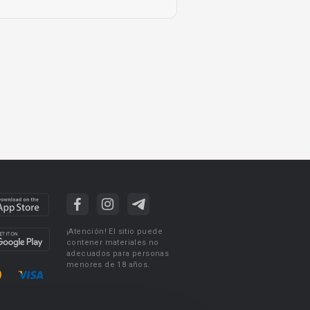
¡Atención! El sitio puede
contener materiales no
adecuados para personas
menores de 18 años.