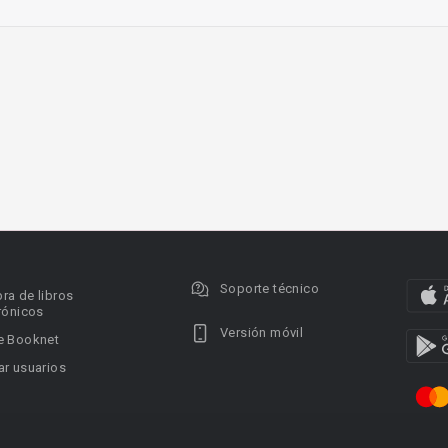
Soporte técnico
ra de libros
rónicos
Versión móvil
e Booknet
r usuarios