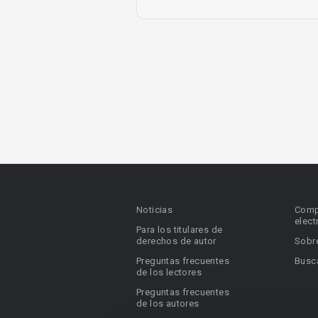
Noticias
Comp
elect
Para los titulares de
derechos de autor
Sobr
Preguntas frecuentes
Busca
de los lectores
Preguntas frecuentes
de los autores