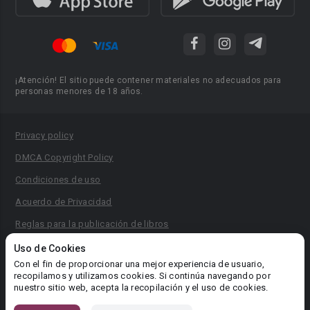
¡Atención! El sitio puede contener materiales no adecuados para
personas menores de 18 años.
Privacy policy
DMCA Copyright Policy
Condiciones de uso
Acuerdo de Privacidad
Reglas para la publicación de libros
Área RR.PP.: pr@booknet.com
Uso de Cookies
Con el fin de proporcionar una mejor experiencia de usuario,
recopilamos y utilizamos cookies. Si continúa navegando por
© 2026 Booknet. Todos los derechos reservados.
nuestro sitio web, acepta la recopilación y el uso de cookies.
Dirección comercial: Griva Digeni 51, oficina 1, Larnaca, 6036,
Chipre