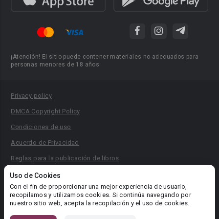
¡Atención! El sitio puede contener materiales no adecuados para
personas menores de 18 años.
Privacy policy
DMCA Copyright Policy
Condiciones de uso
Acuerdo de Privacidad
Reglas para la publicación de libros
Área RR.PP.: pr@booknet.com
Uso de Cookies
Con el fin de proporcionar una mejor experiencia de usuario,
recopilamos y utilizamos cookies. Si continúa navegando por
© 2026 Booknet. Todos los derechos reservados.
nuestro sitio web, acepta la recopilación y el uso de cookies.
Dirección comercial: Griva Digeni 51, oficina 1, Larnaca, 6036,
Chipre