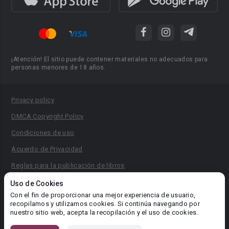
¡Atención! El sitio puede contener materiales no adecuados para
personas menores de 18 años.
Privacy policy
DMCA Copyright Policy
Condiciones de uso
Acuerdo de Privacidad
Reglas para la publicación de libros
Área RR.PP.: pr@booknet.com
Uso de Cookies
Con el fin de proporcionar una mejor experiencia de usuario,
recopilamos y utilizamos cookies. Si continúa navegando por
© 2026 Booknet. Todos los derechos reservados.
nuestro sitio web, acepta la recopilación y el uso de cookies.
Dirección comercial: Griva Digeni 51, oficina 1, Larnaca, 6036,
Chipre