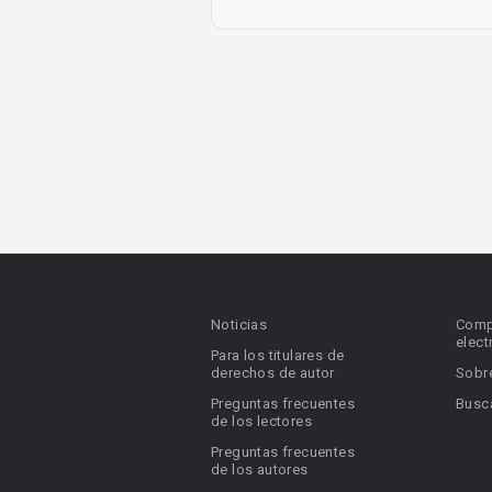
Noticias
Comp
elect
Para los titulares de
derechos de autor
Sobr
Preguntas frecuentes
Busca
de los lectores
Preguntas frecuentes
de los autores