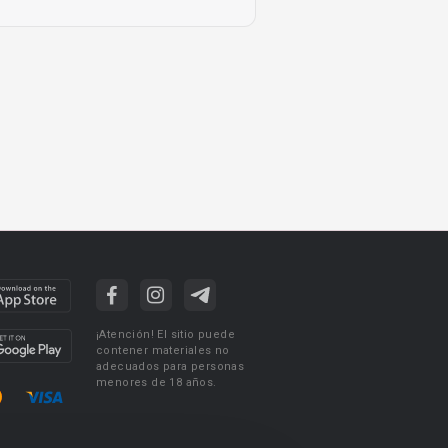
¡Atención! El sitio puede
contener materiales no
adecuados para personas
menores de 18 años.