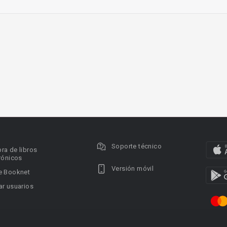
Soporte técnico
ra de libros
rónicos
Versión móvil
e Booknet
r usuarios