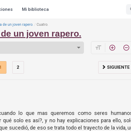
ciones
Mi biblioteca
a de un joven rapero.
Cuatro.
 de un joven rapero.
format_size
add_circle_outline
remove_circle_outline
1
2
SIGUIENTE
?, cuando lo que mas queremos como seres humanos
qué solo es así?, y no hay explicaciones para ello, so
ue sucedió, de eso se trata todo el trayecto de la vida, 