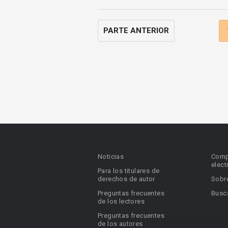
PARTE ANTERIOR
Noticias
Comp
elect
Para los titulares de
derechos de autor
Sobr
Preguntas frecuentes
Busca
de los lectores
Preguntas frecuentes
de los autores