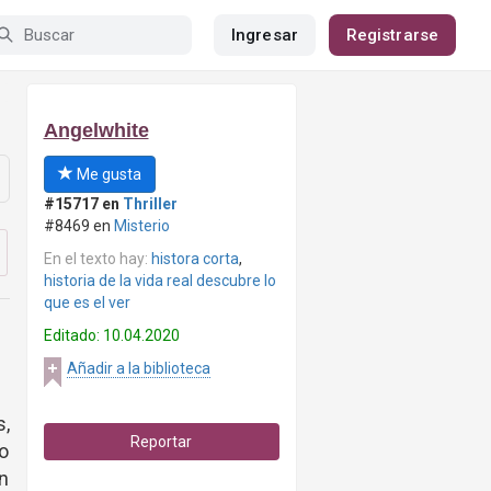
Ingresar
Registrarse
Angelwhite
Me gusta
#15717 en
Thriller
#8469 en
Misterio
En el texto hay:
histora corta
,
historia de la vida real descubre lo
que es el ver
Editado: 10.04.2020
Añadir a la biblioteca
,
Reportar
lo
un