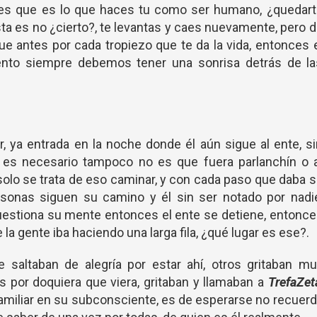
es que es lo que haces tu como ser humano, ¿quedart
ta es no ¿cierto?, te levantas y caes nuevamente, pero 
e antes por cada tropiezo que te da la vida, entonces 
to siempre debemos tener una sonrisa detrás de la
ar, ya entrada en la noche donde él aún sigue al ente, s
o es necesario tampoco no es que fuera parlanchín o a
olo se trata de eso caminar, y con cada paso que daba 
personas siguen su camino y él sin ser notado por nadi
uestiona su mente entonces el ente se detiene, entonc
la gente iba haciendo una larga fila, ¿qué lugar es ese?.
 saltaban de alegría por estar ahí, otros gritaban mu
 por doquiera que viera, gritaban y llamaban a
TrefaZet
amiliar en su subconsciente, es de esperarse no recuer