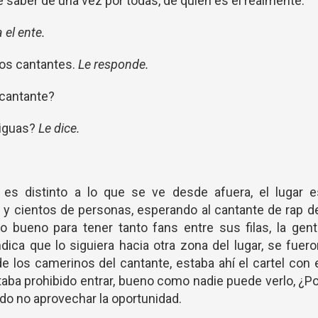
saber de una vez por todas, de quien es él realmente.
 el ente.
 los cantantes.
Le responde.
 cantante?
riguas?
Le dice.
o es distinto a lo que se ve desde afuera, el lugar 
 y cientos de personas, esperando al cantante de rap d
 bueno para tener tanto fans entre sus filas, la gent
ndica que lo siguiera hacia otra zona del lugar, se fuer
e los camerinos del cantante, estaba ahí el cartel con 
aba prohibido entrar, bueno como nadie puede verlo, ¿P
ado no aprovechar la oportunidad.