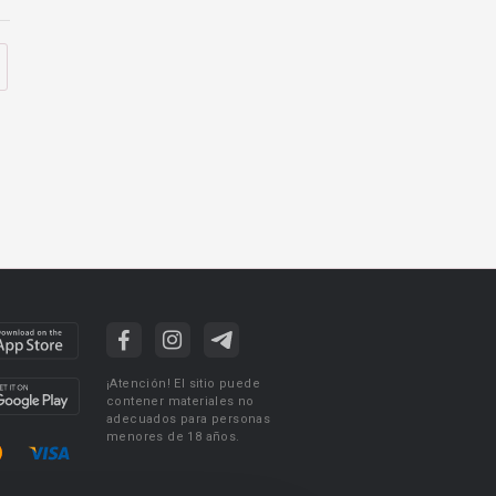
¡Atención! El sitio puede
contener materiales no
adecuados para personas
menores de 18 años.