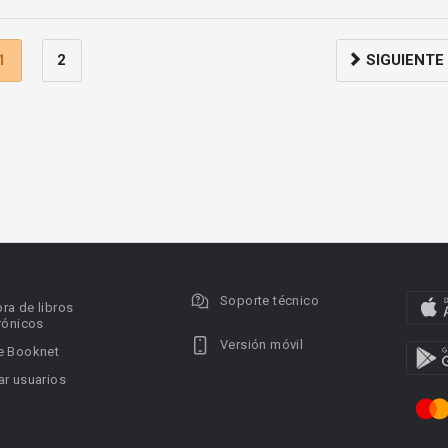
1
2
SIGUIENTE
Soporte técnico
ra de libros
rónicos
Versión móvil
e Booknet
r usuarios