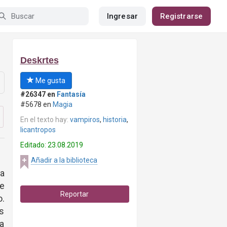
Ingresar
Registrarse
Deskrtes
Me gusta
#26347 en
Fantasía
#5678 en
Magia
En el texto hay:
vampiros
,
historia
,
licantropos
Editado: 23.08.2019
Añadir a la biblioteca
ta
e
Reportar
o.
as
na