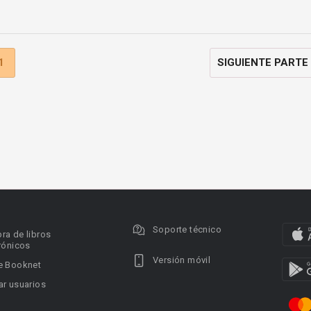
1
SIGUIENTE PARTE
Soporte técnico
ra de libros
rónicos
Versión móvil
e Booknet
r usuarios