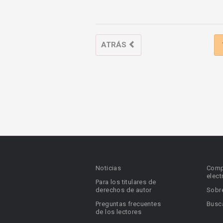
ATRÁS
Noticias
Comp
elect
Para los titulares de
derechos de autor
Sobr
Preguntas frecuentes
Busca
de los lectores