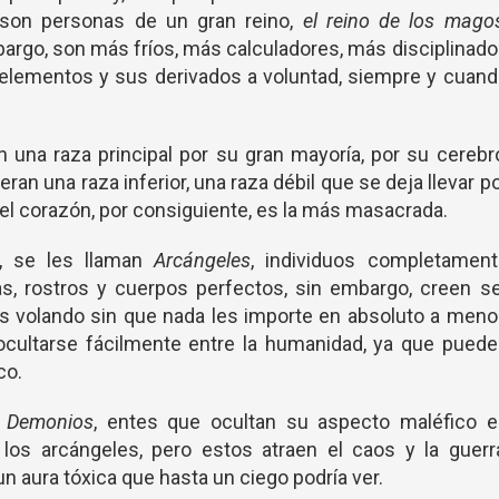
son personas de un gran reino,
el reino de los mago
rgo, son más fríos, más calculadores, más disciplinad
o elementos y sus derivados a voluntad, siempre y cuan
 una raza principal por su gran mayoría, por su cerebr
eran una raza inferior, una raza débil que se deja llevar p
l corazón, por consiguiente, es la más masacrada.
s, se les llaman
Arcángeles
, individuos completament
, rostros y cuerpos perfectos, sin embargo, creen se
as volando sin que nada les importe en absoluto a men
ocultarse fácilmente entre la humanidad, ya que pued
co.
n
Demonios
, entes que ocultan su aspecto maléfico e
los arcángeles, pero estos atraen el caos y la guerr
 aura tóxica que hasta un ciego podría ver.