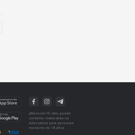
¡Atención! El sitio puede
contener materiales no
adecuados para personas
menores de 18 años.