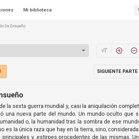
ciones
Mi biblioteca
do De Ensueño
format_size
add_circle_outline
remove_circle_outline
1
SIGUIENTE PARTE
nsueño
de la sexta guerra mundial y, casi la aniquilación comple
ió una nueva parte del mundo. Un mundo oculto que s
humanidad o, la humanidad tras la sombra de ese mund
 es la única raza que hay en la tierra, sino, considerad
principales y, estirpes procedentes de las mismas. U