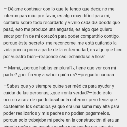
— Déjame continuar con lo que te tengo que decir, no me
interrumpas más por favor, es algo muy difícil para mí,
contarlo sobre todo recordarlo y vivirlo cada día desde que
pasó, eso me produce una angustia, es algo que quiero
sacar por fin de mi corazón para poder compartirlo contigo,
porque éste secreto me reconcome, me está quitando la
vida poco a poco a parte de la enfermedad, es algo que hice
por vuestro bien—responde casi echándose a llorar.
— Mamá, ¿porque hablas en plural?¿ tiene que ver con mi
padre? ¿por fin voy a saber quién es?—pregunto curiosa.
—Sabes que yo siempre quise ser médica para ayudar y
cuidar de las personas, ¿que ironía verdad?—todo ésto
ocurrió a raíz de que tu bisabuela enfermo, pero tenía que
costearme los estudios ya que era una suma muy alta para
poder realizarlos y mis padres no podían pagarmelos,
porque solo trabajaba mi padre en la construcción él era un
simple peón y no ganaba mucho y mi madre era ama de