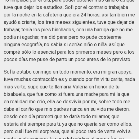
tuve que dejar los estudios, Sofi por el contrario trabajaba
por la noche en la cafetería que era 24 horas, así también me
ayudó a criarte, los tres meses siguientes, tuve que dejar de
trabajar, tenía los pies hinchados, con una barriga que no me
podía ni agachar, me dió pena pero no pude costearme
ninguna ecografía, no sabía si serías niño o niña, así que
compré sólo lo esencial para los primeros meses pero a los
pocos días me puse de parto un poco antes de lo previsto.
Sofía estubo conmigo en todo momento, era mi gran apoyo,
tuve muchas contracción es y cuando por fin vi tu carita, nada
más verte, supe que te llamaría Valeria en honor de tu
bisabuela, que fue como si fuera una madre para mi la que
en realidad me crió, ella se desvivía por mí, sobre todo me
daba el cariño que mis padres nunca en su vida me dieron,
desde ese día prometí que te daría todo mi amor, que
estaría ahí siempre para ti, ya que no quería ser como ellos,
pero cuál fue mi sorpresa, que al poco rato de verte volví a
sentir contracciones, la cara del médico al verme fue un