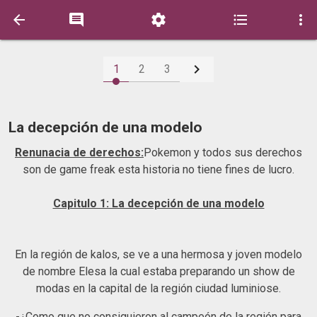






1
2
3
La decepción de una modelo
Renunacia de derechos:
Pokemon y todos sus derechos
son de game freak esta historia no tiene fines de lucro.
Capitulo 1: La decepción de una modelo
En la región de kalos, se ve a una hermosa y joven modelo
de nombre Elesa la cual estaba preparando un show de
modas en la capital de la región ciudad luminiose.
-¿Como que no consiguieron al campeón de la región para