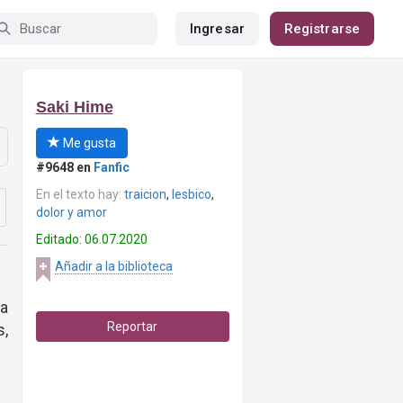
Ingresar
Registrarse
Saki Hime
Me gusta
#9648 en
Fanfic
En el texto hay:
traicion
,
lesbico
,
dolor y amor
Editado: 06.07.2020
Añadir a la biblioteca
a
Reportar
s,