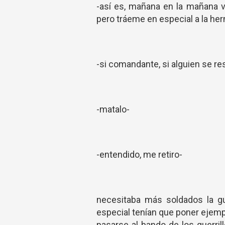
-así es, mañana en la mañana ve
pero tráeme en especial a la her
-si comandante, si alguien se re
-matalo-
-entendido, me retiro-
necesitaba más soldados la g
especial tenían que poner ejempl
pasarse al bando de los guerril