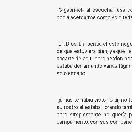
-G-gabri-iel- al escuchar esa 
podía acercarme como yo quería p
-Elí, DIos, Elí- sentia el estoma
de que estuviera bien, ya que l
sacarte de aqui, pero perdon por
estaba derramando varias lágrim
solo escapó.
-jamas te habia visto llorar, no
su rostro el estaba llorando tamb
pero simplemente no quería p
campamento, con sus compañe