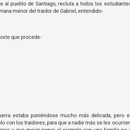
 al pueblo de Santiago, recluta a todos los estudiante
mana menor del traidor de Gabriel, entendido-
siste que procede-
uerra estaba poniéndose mucho más delicada, pero e
o con los traidores, para que a nadie más se les ocurrie
leros y que mejor poner el ejemplo con una familia no 