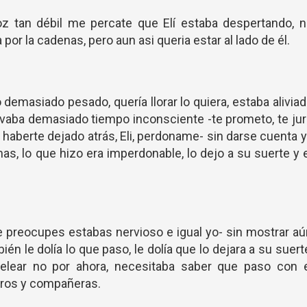
voz tan débil me percate que Elí estaba despertando, 
or la cadenas, pero aun asi queria estar al lado de él.
go demasiado pesado, quería llorar lo quiera, estaba alivia
levaba demasiado tiempo inconsciente -te prometo, te ju
 haberte dejado atrás, Eli, perdoname- sin darse cuenta 
as, lo que hizo era imperdonable, lo dejo a su suerte y 
 te preocupes estabas nervioso e igual yo- sin mostrar a
ién le dolía lo que paso, le dolía que lo dejara a su suert
elear no por ahora, necesitaba saber que paso con e
ros y compañeras.