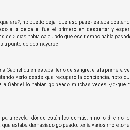
 ¿que are?, no puedo dejar que eso pase- estaba costan
ado a la celda el fue el primero en despertar y espe
s de 2 dias habia calculado que ese tiempo había pasad
ba a punto de desmayarse.
ver a Gabriel quien estaba lleno de sangre, era la primera v
itando verlo desde que recuperó la conciencia, noto q
e a Gabriel lo habían golpeado muchas veces -¿q-que 
 para revelar dónde están los demás, n-no lo diré no l
ba que estaba demasiado golpeado, tenía varios moreton