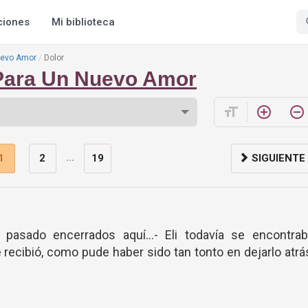
ciones
Mi biblioteca
uevo Amor
Dolor
Para Un Nuevo Amor
format_size
add_circle_outline
remove_circle_outline
...
1
2
19
SIGUIENTE
pasado encerrados aquí…- Eli todavía se encontrab
 recibió, como pude haber sido tan tonto en dejarlo atrá