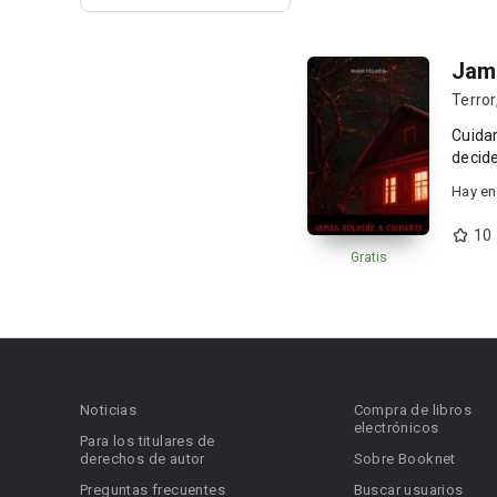
Jama
Terror
Cuidar
decide 
Hay en
10
Gratis
Noticias
Compra de libros
electrónicos
Para los titulares de
derechos de autor
Sobre Booknet
Preguntas frecuentes
Buscar usuarios