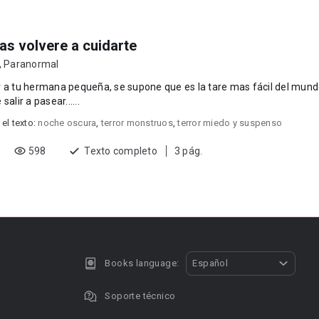
s volvere a cuidarte
,
Paranormal
 a tu hermana pequeña, se supone que es la tare mas fácil del mund
salir a pasear......
 el texto:
noche oscura
,
terror monstruos
,
terror miedo y suspenso
598
Texto completo
3 pág.
Books language:
Español
Soporte técnico