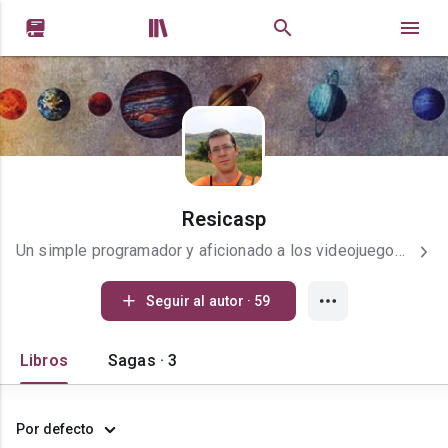


Resicasp
Un simple programador y aficionado a los videojuegos que en su tiempo libre se dedica a escribir. Me podreis conocer por los pseudonimos Resicasp o DavidGR. Creador de la saga de Lesam. | España | Madrid |
Seguir al autor · 59
Libros
Sagas · 3
Por defecto