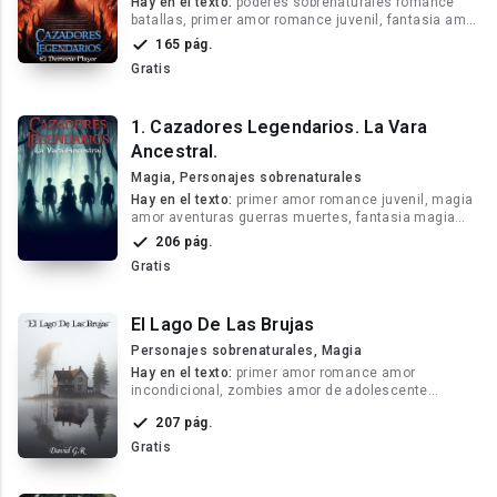
Hay en el texto:
poderes sobrenaturales romance
batallas, primer amor romance juvenil, fantasia amor
drama poderes vampiros
165 pág.
Gratis
1. Cazadores Legendarios. La Vara
Ancestral.
Magia, Personajes sobrenaturales
Hay en el texto:
primer amor romance juvenil, magia
amor aventuras guerras muertes, fantasia magia
amor soldados planetas
206 pág.
Gratis
El Lago De Las Brujas
Personajes sobrenaturales, Magia
Hay en el texto:
primer amor romance amor
incondicional, zombies amor de adolescente
monstruos, sobrenatural magia fantasia
207 pág.
Gratis