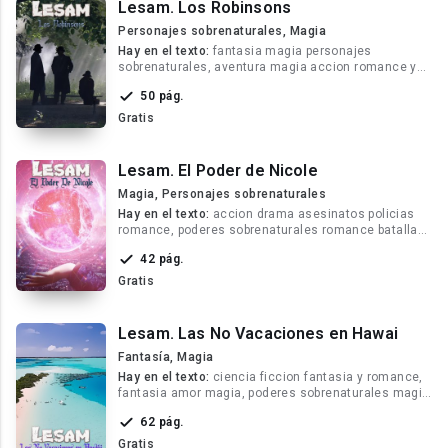
Lesam. Los Robinsons
Personajes sobrenaturales, Magia
Hay en el texto:
fantasia magia personajes
sobrenaturales, aventura magia accion romance y
drama, accion fantasia amor drama comedia
50 pág.
Gratis
Lesam. El Poder de Nicole
Magia, Personajes sobrenaturales
Hay en el texto:
accion drama asesinatos policias
romance, poderes sobrenaturales romance batallas,
fantasia magia amor soldados planetas
42 pág.
Gratis
Lesam. Las No Vacaciones en Hawai
Fantasía, Magia
Hay en el texto:
ciencia ficcion fantasia y romance,
fantasia amor magia, poderes sobrenaturales magia
batallas
62 pág.
Gratis