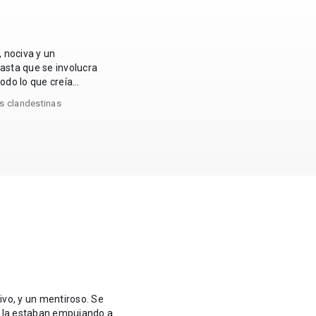
 nociva y un
odo lo que creía
as clandestinas
o, y un mentiroso. Se
e la estaban empujando a