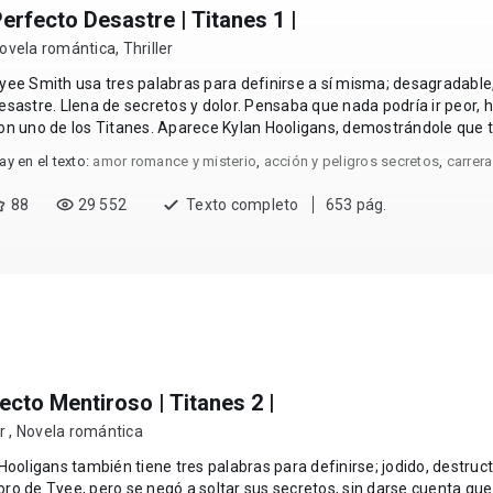
erfecto Desastre | Titanes 1 |
ovela romántica
,
Thriller
yee Smith usa tres palabras para definirse a sí misma; desagradable,
astre. Llena de secretos y dolor. Pensaba que nada podría ir peor, hasta que se involucra
on uno de los Titanes. Aparece Kylan Hooligans, demostrándole que t
aber de él, no era cierto. Él...
ay en el texto:
amor romance y misterio
,
acción y peligros secretos
,
carrer
88
29 552
Texto completo
653 pág.
ecto Mentiroso | Titanes 2 |
er
,
Novela romántica
Hooligans también tiene tres palabras para definirse; jodido, destructiv
o de Tyee, pero se negó a soltar sus secretos, sin darse cuenta qu