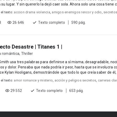
n su lugar. Y sin quererlo la dejó caer sola. Ahora solo una cosa tiene c
 el texto:
accion drama violencia
,
amigos enemigos rencor y odio
,
secretos
3
26 646
Texto completo
590 pág.
ecto Desastre | Titanes 1 |
a romántica
,
Thriller
mith usa tres palabras para definirse a sí misma; desagradable, noci
odría ir peor, hasta que se involucra con uno de los Titanes.
e Kylan Hooligans, demostrándole que todo lo que creía saber de él, no
 el texto:
amor romance y misterio
,
acción y peligros secretos
,
carreras cl
29 552
Texto completo
653 pág.