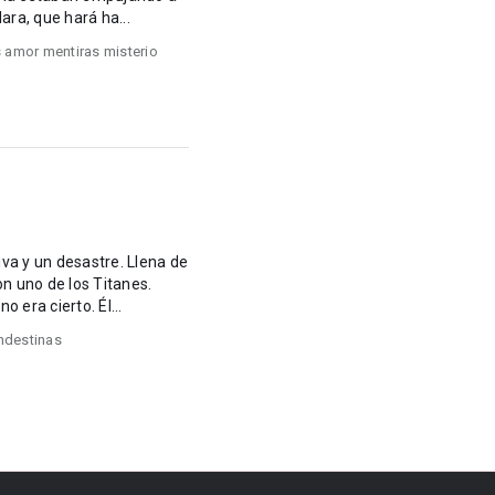
lara, que hará ha...
 amor mentiras misterio
va y un desastre. Llena de
 era cierto. Él...
andestinas