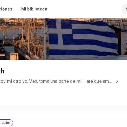
ciones
Mi biblioteca
th
Esta es mi otra vida, aquí soy mi otro yo. Ven, toma una parte de mi. Haré que ames mis personajes, que te envuelvas en mis pensamientos y navegues en mis ideas. Te hundiré en misterio para ahogarte de curiosidad. Haré que me odies y me ames al mismo tiempo. Te haré emoción, te haré contradicción. ➖Te reto a leer mis historias➖ No, mi historia con los libros no comienzan con algo parecido a que la ame desde que tengo memoria, que mi abuelito me enseño, ni ninguna mierda así. Todo lo contrario, entre más me empujaban a leer, más lo odiaba. No fue hasta que decidí por mi misma, que realmente comencé ? La gente dice que tengo suerte; yo les digo que soy malditamente perseverante. Jamás se rendirme. No importa si no me crees, basta con que yo lo haga. Ahora no soy nadie, pero oye, algún día hablaras de mi. Una oportunidad, ¿Te atreves a darme una oportunidad? Puedes leer el resto de mis libros en Wattpad. Sigueme tambien en instagram para interactuar conmigo
 autor