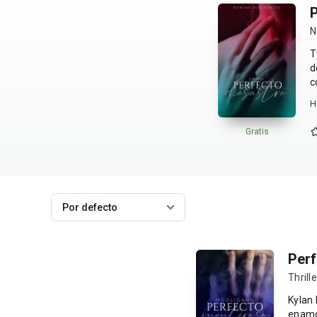
P
N
T
des
c
s
H
Gratis
Por defecto
Perf
Thrill
Kylan 
enamor