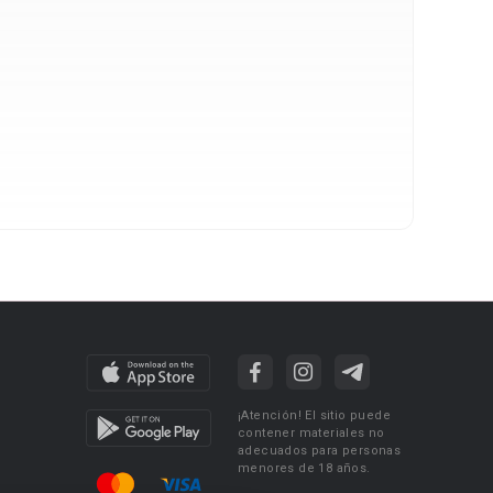
¡Atención! El sitio puede
contener materiales no
adecuados para personas
menores de 18 años.