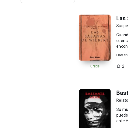
Las 
Suspe
Cuando 
cuenta
encontrados. Un descontrol que solo un objet
...
Hay en
2
Gratis
Bast
Relato
Su mundo
puede 
ante é