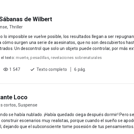
Sábanas de Wilbert
nse
,
Thriller
lo imposible se vuelve posible, los resultados llegan a ser repugnantes. En la histo
 cómo surgen una serie de asesinatos, que no son descubiertos has
o puede controlar, por más extraño que parezca. Pero:
 el texto:
muerte
,
pesadillas
,
revelaciones sobrenaturales
1 547
Texto completo
6 pág.
ante Loco
s cortos
,
Suspense
 se había nublado. ¡Había quedado ciega después dormir! Pero se olvidó de que la mente
construir escenarios muy realistas, porque cuando el sueño se apode
l, dejando que el subconsciente tome posesión de tus pensamientos..