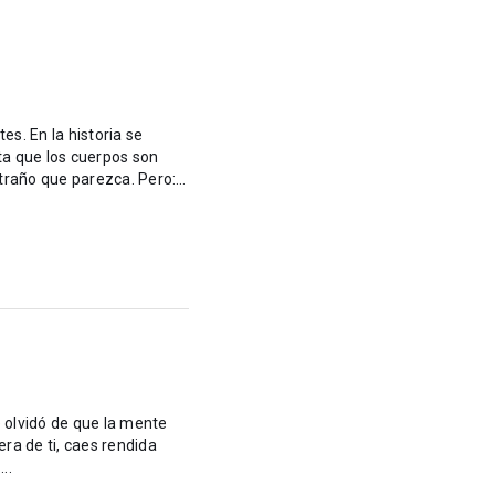
ria se
ta que los cuerpos son
ra de ti, caes rendida
..