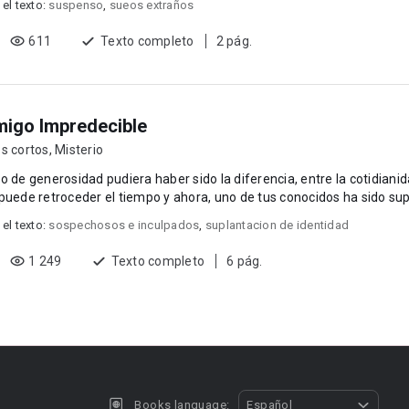
 el texto:
suspenso
,
sueos extraños
611
Texto completo
2 pág.
igo Impredecible
s cortos
,
Misterio
o de generosidad pudiera haber sido la diferencia, entre la cotidianid
puede retroceder el tiempo y ahora, uno de tus conocidos ha sido supl
 el texto:
sospechosos e inculpados
,
suplantacion de identidad
1 249
Texto completo
6 pág.
Books language:
Español