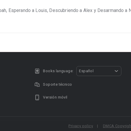
oah, Esperando a Louis, Descubriendo a Alex y Desarmando a N
Books language:
Español
Soporte técnico
Versión móvil
Privacy policy
DMCA Copyright