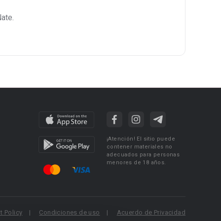
ate.
¡Atención! El sitio puede
contener materiales no
adecuados para personas
menores de 18 años.
 Policy
Condiciones de uso
Acuerdo de Privacidad