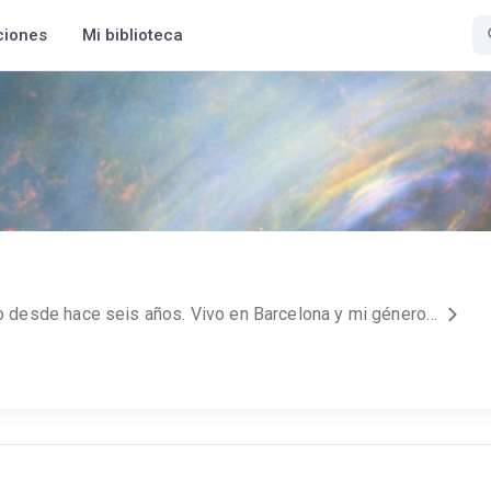
ciones
Mi biblioteca
¡Hola! Soy Claire, y escribo desde hace seis años. Vivo en Barcelona y mi género favorito, en cuanto a escribir se refiere, es la novela romántica erótica. Puedes seguirme en Twitter e Instagram, donde también me llamo sirendreams, si te interesa ver lo que voy haciendo :) La foto de perfil está dibujada por @poi.ka en Instagram.