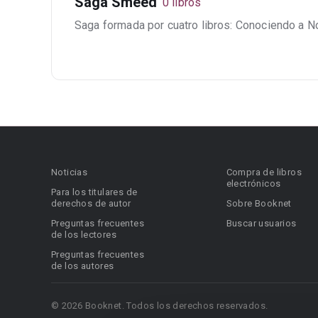
Saga Smeed
0 libros
Saga formada por cuatro libros: Conociendo a N
Noticias
Compra de libros
electrónicos
Para los titulares de
derechos de autor
Sobre Booknet
Preguntas frecuentes
Buscar usuarios
de los lectores
Preguntas frecuentes
de los autores
© 2026 Booknet. Todos los derechos reservados.