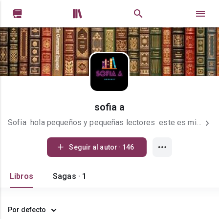


sofia a
Sofia hola pequeños y pequeñas lectores este es mi perfil donde prontamente encontraran historias sabor a vainilla y otras muy lujuriosas mi identidad y nombre son reservados los quiero instagram: sofi.aa780
Seguir al autor · 146
Libros
Sagas · 1
Por defecto