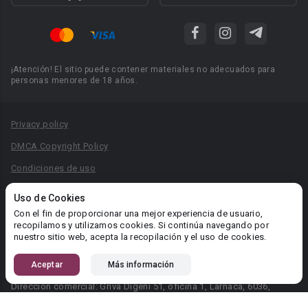
¡Atención! El sitio puede contener materiales no adecuados para
personas menores de 18 años.
Privacy policy
DMCA Copyright Policy
Condiciones de uso
Acuerdo de Privacidad
Uso de Cookies
Reglas para la publicación de libros
Con el fin de proporcionar una mejor experiencia de usuario,
recopilamos y utilizamos cookies. Si continúa navegando por
Área RR.PP.: pr@booknet.com
nuestro sitio web, acepta la recopilación y el uso de cookies.
Aceptar
Más información
© 2026 Booknet. Todos los derechos reservados.
Dirección comercial: Griva Digeni 51, oficina 1, Larnaca, 6036,
Chipre