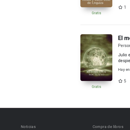
1
Gratis
El m
Perso
Julio 
despie
Hay en
5
Gratis
Noticias
Compra de libros