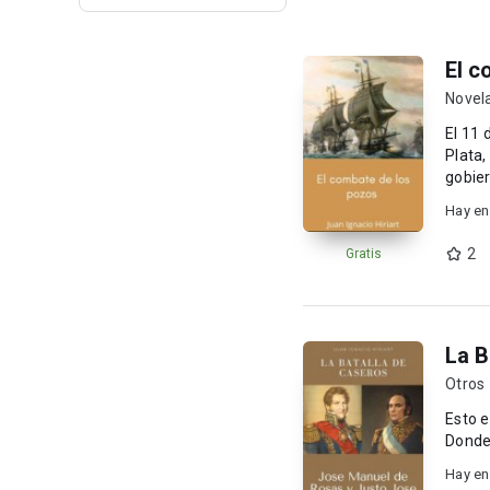
El c
Novela
El 11 
Plata, 
gobier
Hay en
2
Gratis
La B
Otros
Esto es 
Donde 
Hay en