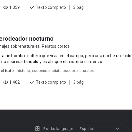
1 359
Texto completo
3 pág.
erodeador nocturno
najes sobrenaturales
,
Relatos cortos
era un hombre soltero que vivía en el campo, pero una noche un ruido 
rta sobresaltandolo y es ahi que el misterio comenzó...
 el texto:
misterio
,
suspenso
,
criaturassobrenaturales
1 402
Texto completo
3 pág.
Books language:
Español