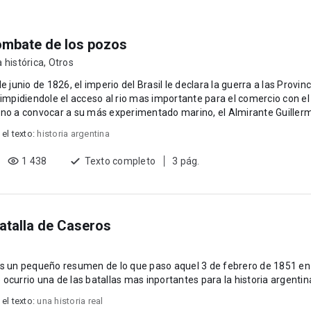
ombate de los pozos
 histórica
,
Otros
de junio de 1826, el imperio del Brasil le declara la guerra a las Provin
impidiendole el acceso al rio mas importante para el comercio con el exterior. Est
no a convocar a su más experimentado marino, el Almirante Guillerm
 el texto:
historia argentina
1 438
Texto completo
3 pág.
atalla de Caseros
un pequeño resumen de lo que paso aquel 3 de febrero de 1851 en el palomar de caceros.
ocurrio una de las batallas mas inportantes para la historia argentina
 el texto:
una historia real