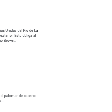
cias Unidas del Río de La
o obliga al
o Brown....
...