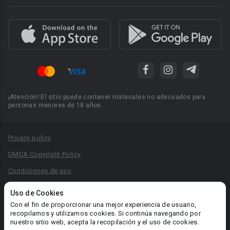
¡Atención! El sitio puede contener materiales no adecuados para
personas menores de 18 años.
Privacy policy
DMCA Copyright Policy
Condiciones de uso
Acuerdo de Privacidad
Uso de Cookies
Reglas para la publicación de libros
Con el fin de proporcionar una mejor experiencia de usuario,
recopilamos y utilizamos cookies. Si continúa navegando por
Área RR.PP.: pr@booknet.com
nuestro sitio web, acepta la recopilación y el uso de cookies.