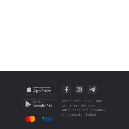
¡Atención! El sitio puede
contener materiales no
adecuados para personas
menores de 18 años.