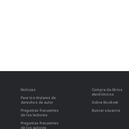
Noticias
Compra de libros
electrónicos
Para los titulares de
derechos de autor
Sobre Booknet
Preguntas frecuentes
Buscar usuarios
de los lectores
Preguntas frecuentes
de los autores