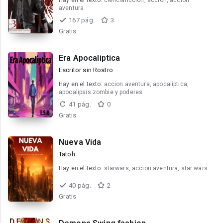
Hay en el texto:
cienciaficcion, accion, accion
aventura
167 pág.
3
Gratis
Era Apocaliptica
Escritor sin Rostro
Hay en el texto:
accion aventura, apocalíptica,
apocalipsis zombie y poderes
41 pág.
0
Gratis
Nueva Vida
Tatoh
Hay en el texto:
starwars, accion aventura, star wars
40 pág.
2
Gratis