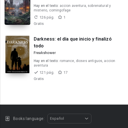
Hay en el texto:
accion aventura, sobrenatural y
misterio, comingofage
126 pág.
1
Gratis
Darkness: el día que inicio y finalizó
todo
Freakshower
Hay en el texto:
romance, dioses antiguos, accion
aventura
121 pág.
17
Gratis
Books language:
Español