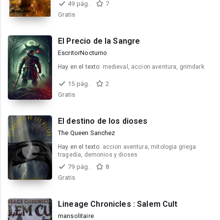
49 pág.
7
Gratis
El Precio de la Sangre
EscritorNocturno
Hay en el texto:
medieval, accion aventura, grimdark
15 pág.
2
Gratis
El destino de los dioses
The Queen Sanchez
Hay en el texto:
accion aventura, mitologia griega
tragedia, demonios y dioses
79 pág.
8
Gratis
Lineage Chronicles : Salem Cult
mansolitaire