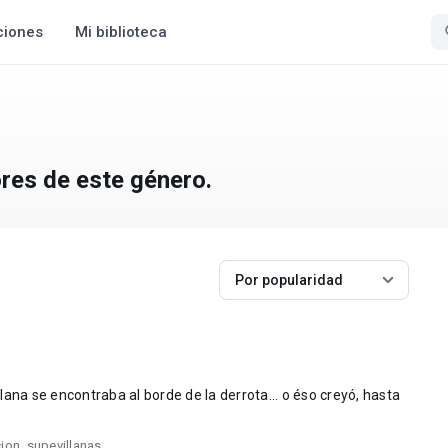
ciones
Mi biblioteca
ores de este género.
Por popularidad
ana se encontraba al borde de la derrota... o éso creyó, hasta
cion
,
supevillanas