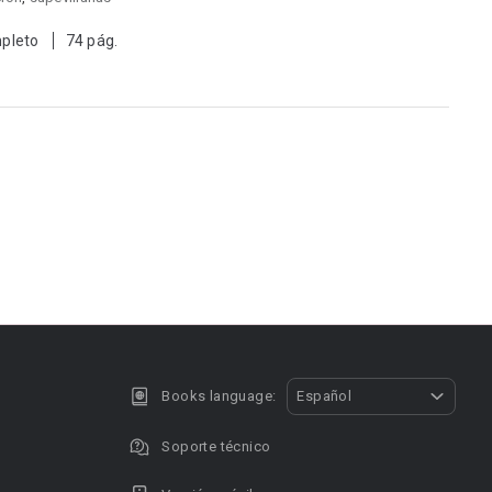
pleto
74 pág.
Books language:
Español
Soporte técnico