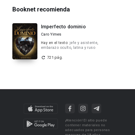
Booknet recomienda
Imperfecto dominio
Caro Yimes
Hay en el texto:
jefe y asistente
,
embarazo oculto
,
latina y ruso
721 pág.
¡Atención! El sitio puede
contener materiales no
adecuados para personas
menores de 18 años.