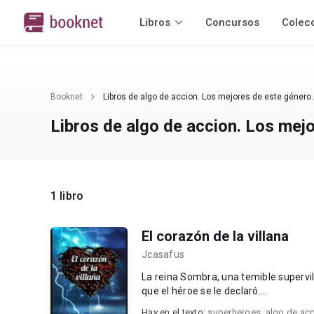
Libros
Concursos
Colec
Booknet
Libros de algo de accion. Los mejores de este género.
Libros de algo de accion. Los mej
1 libro
El corazón de la villana
Jcasafus
La reina Sombra, una temible supervill
que el héroe se le declaró....
Hay en el texto:
superheroes
,
algo de ac