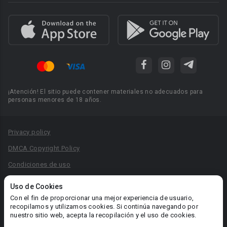
¡Atención! El sitio puede contener materiales no adecuados para
personas menores de 18 años.
Privacy policy
DMCA Copyright Policy
Condiciones de uso
Acuerdo de Privacidad
Uso de Cookies
Reglas para la publicación de libros
Con el fin de proporcionar una mejor experiencia de usuario,
recopilamos y utilizamos cookies. Si continúa navegando por
Área RR.PP.: pr@booknet.com
nuestro sitio web, acepta la recopilación y el uso de cookies.