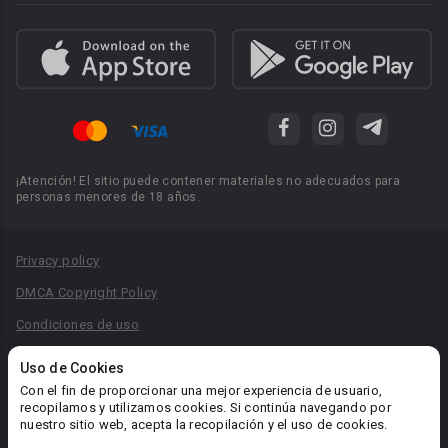
¡Atención! El sitio puede contener materiales no adecuados para
personas menores de 18 años.
Privacy policy
DMCA Copyright Policy
Condiciones de uso
Acuerdo de Privacidad
Uso de Cookies
Reglas para la publicación de libros
Con el fin de proporcionar una mejor experiencia de usuario,
recopilamos y utilizamos cookies. Si continúa navegando por
Área RR.PP.: pr@booknet.com
nuestro sitio web, acepta la recopilación y el uso de cookies.