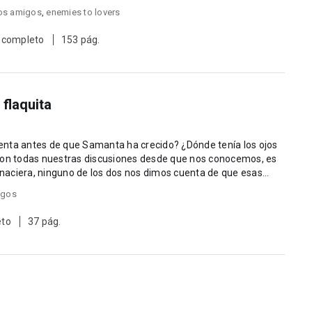
os amigos
,
enemies to lovers
 completo
153 pág.
flaquita
enta antes de que Samanta ha crecido? ¿Dónde tenía los ojos
a naciera, ninguno de los dos nos dimos cuenta de que esas
igos
eto
37 pág.