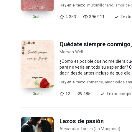
Hay en el texto:
multimillonario
,
amor cel
4 353
396 911
Texto
Gratis
Quédate siempre conmigo, 
Maryah Well
¿Cómo es posible que no me diera cu
para no verla en todo su esplendor? Con todas nuestras discusiones desde que nos conocemos, es
decir, desde antes incluso de que ell
broncas ...
Hay en el texto:
romance
,
amor celos am
12
485
Texto compl
Gratis
Lazos de pasión
Alexandra Torres (La Mariposa)