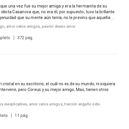
a que una vez fue su mejor amiga y era la hermanita de su
idiota Casanova que, no era él, por supuesto, tuvo la brillante
ingenuidad que su mente aún tenía, no le previno que aquella ...
igo
,
amor celos amigos
,
pasión deseo amor
pleto
372 pág.
ristal en su escritorio, el cuál no es de su mundo, ni siquiera
intervenir, pero Coreus y su mejor amigo, Max, tienen otros
s inexplicables
,
amor celos amigos
,
traición engaño odio
leto
11 pág.