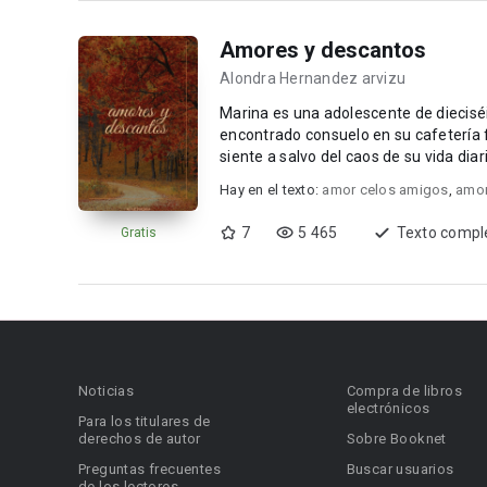
Amores y descantos
Alondra Hernandez arvizu
Marina es una adolescente de dieciséis
encontrado consuelo en su cafetería fa
siente a salvo del caos de su vida dia
Hay en el texto:
amor celos amigos
,
amor
7
5 465
Texto compl
Gratis
Noticias
Compra de libros
electrónicos
Para los titulares de
derechos de autor
Sobre Booknet
Preguntas frecuentes
Buscar usuarios
de los lectores