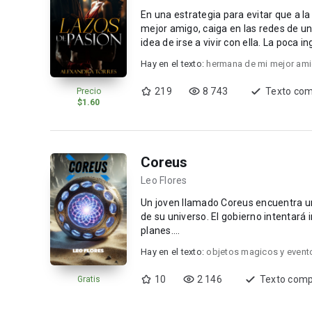
En una estrategia para evitar que a l
mejor amigo, caiga en las redes de un 
idea de irse a vivir con ella. La poca 
Hay en el texto:
hermana de mi mejor am
219
8 743
Texto com
Precio
$1.60
Coreus
Leo Flores
Un joven llamado Coreus encuentra un c
de su universo. El gobierno intentará 
planes....
Hay en el texto:
objetos magicos y evento
10
2 146
Texto comp
Gratis