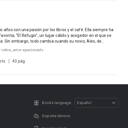
 años con una pasión por los libros y el café. Ella siempre ha
vorita, "El Refugio", un lugar cálido y acogedor en el que se
ria. Sin embargo, todo cambia cuando su novio, Alex, de...
 celos
,
amor apacionado
eto
43 pág.
Books language:
Español
Soporte técnico