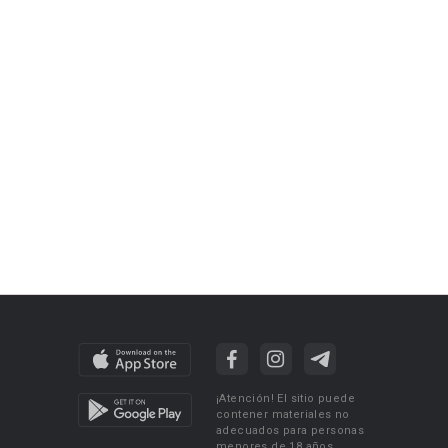
¡Atención! El sitio puede
contener materiales no
adecuados para personas
menores de 18 años.