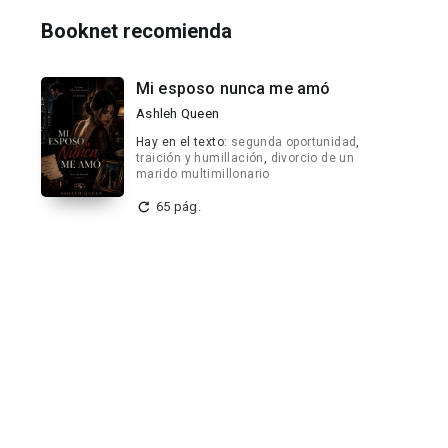
Booknet recomienda
Mi esposo nunca me amó
Ashleh Queen
Hay en el texto:
segunda oportunidad
,
traición y humillación
,
divorcio de un
marido multimillonario
65 pág.