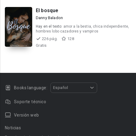
El bosque
Danny Baladon
Hay en el texto:
amor a la bestia, chica independiente,
hombres lobo cazadores y vampiros
226 pág.
128
Gratis
Books language:
Español
Soporte técnico
Versión web
Noticias