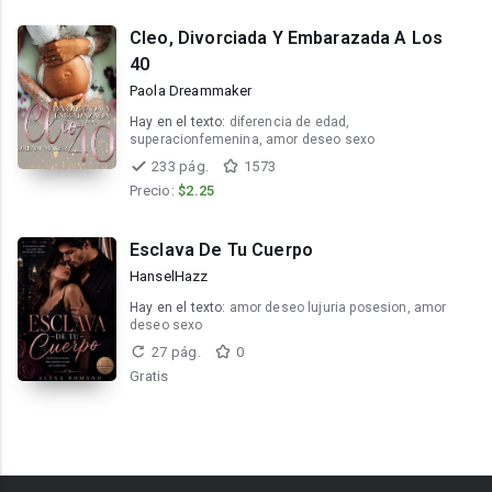
Cleo, Divorciada Y Embarazada A Los
40
Paola Dreammaker
Hay en el texto:
diferencia de edad,
superacionfemenina, amor deseo sexo
233 pág.
1573
Precio:
$2.25
Esclava De Tu Cuerpo
HanselHazz
Hay en el texto:
amor deseo lujuria posesion, amor
deseo sexo
27 pág.
0
Gratis