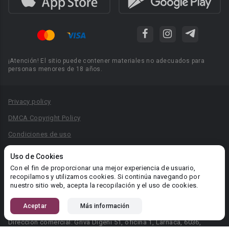
¡Atención! El sitio puede contener materiales no adecuados para
personas menores de 18 años.
Privacy policy
DMCA Copyright Policy
Condiciones de uso
Acuerdo de Privacidad
Uso de Cookies
Reglas para la publicación de libros
Con el fin de proporcionar una mejor experiencia de usuario,
recopilamos y utilizamos cookies. Si continúa navegando por
Área RR.PP.: pr@booknet.com
nuestro sitio web, acepta la recopilación y el uso de cookies.
Aceptar
Más información
© 2026 Booknet. Todos los derechos reservados.
Dirección comercial: Griva Digeni 51, oficina 1, Larnaca, 6036,