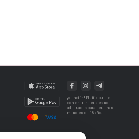
¡Atención! El sitio puede
contener materiales no
adecuados para personas
menores de 18 años.