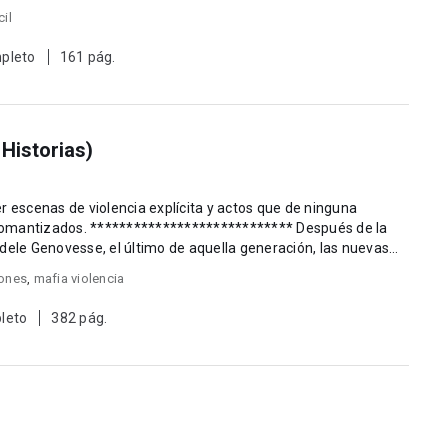
cil
pleto
161 pág.
 Historias)
r escenas de violencia explícita y actos que de ninguna
izados. **************************** Después de la
dele Genovesse, el último de aquella generación, las nuevas
iones
,
mafia violencia
leto
382 pág.