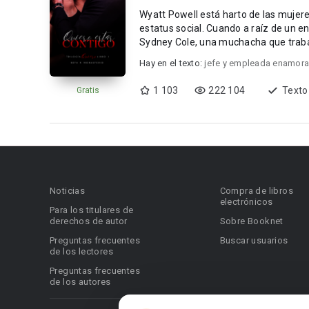
Wyatt Powell está harto de las mujere
estatus social. Cuando a raíz de un en
Sydney Cole, una muchacha que trabaj
Hay en el texto:
jefe y empleada enamor
1 103
222 104
Texto
Gratis
Noticias
Compra de libros
electrónicos
Para los titulares de
derechos de autor
Sobre Booknet
Preguntas frecuentes
Buscar usuarios
de los lectores
Preguntas frecuentes
de los autores