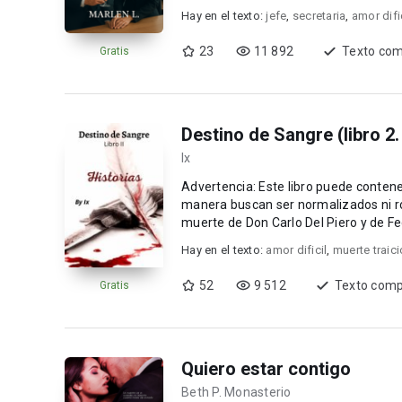
la ...
Hay en el texto:
jefe
,
secretaria
,
amor difi
23
11 892
Texto com
Gratis
Destino de Sangre (libro 2.
Ix
Advertencia: Este libro puede contene
manera buscan ser normalizados ni romant
muerte de Don Carlo Del Piero y de Fe
cabezas de ...
Hay en el texto:
amor dificil
,
muerte traic
52
9 512
Texto comp
Gratis
Quiero estar contigo
Beth P. Monasterio