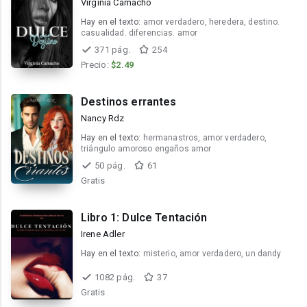
Virginia Camacho
Hay en el texto:
amor verdadero, heredera, destino.
casualidad. diferencias. amor
371 pág.
254
Precio:
$2.49
Destinos errantes
Nancy Rdz
Hay en el texto:
hermanastros, amor verdadero,
triángulo amoroso engaños amor
50 pág.
61
Gratis
Libro 1: Dulce Tentación
Irene Adler
Hay en el texto:
misterio, amor verdadero, un dandy
1082 pág.
37
Gratis