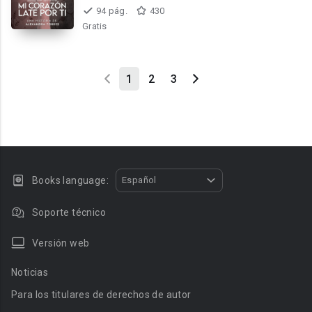
94 pág.
430
Gratis
1
2
3
Books language:
Español
Soporte técnico
Versión web
Noticias
Para los titulares de derechos de autor