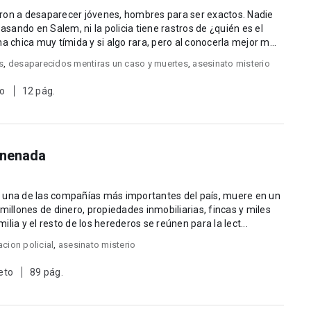
n a desaparecer jóvenes, hombres para ser exactos. Nadie
pasando en Salem, ni la policia tiene rastros de ¿quién es el
 Julia, una chica muy tímida y si algo rara, pero al conocerla mejor m...
s
,
desaparecidos mentiras un caso y muertes
,
asesinato misterio
to
12 pág.
enenada
e una de las compañías más importantes del país, muere en un
es de dinero, propiedades inmobiliarias, fincas y miles
milia y el resto de los herederos se reúnen para la lect...
acion policial
,
asesinato misterio
eto
89 pág.