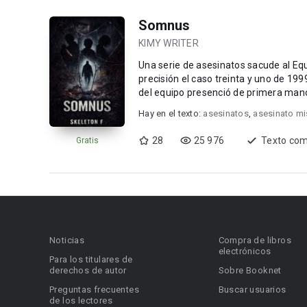
Somnus
KIMY WRITER
Una serie de asesinatos sacude al Eq
precisión el caso treinta y uno de 199
Hay en el texto:
asesinatos
,
asesinato mi
28
25 976
Texto com
Gratis
Noticias
Compra de libros
electrónicos
Para los titulares de
derechos de autor
Sobre Booknet
Preguntas frecuentes
Buscar usuarios
de los lectores