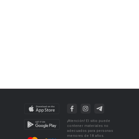
¡Atención! El sitio puede
contener materiales no
adecuados para personas
menores de 18 años.