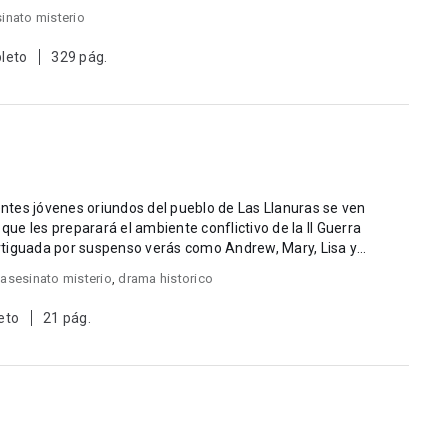
inato misterio
leto
329 pág.
ientes jóvenes oriundos del pueblo de Las Llanuras se ven
 que les preparará el ambiente conflictivo de la II Guerra
rtiguada por suspenso verás como Andrew, Mary, Lisa y
,
asesinato misterio
,
drama historico
eto
21 pág.