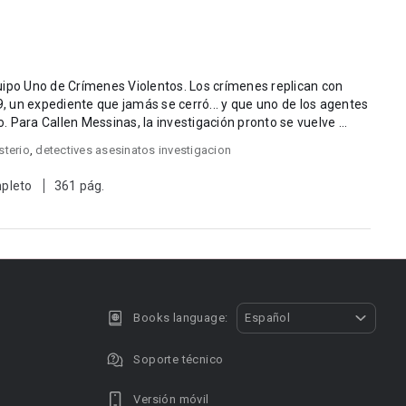
uipo Uno de Crímenes Violentos. Los crímenes replican con
9, un expediente que jamás se cerró... y que uno de los agentes
del equipo presenció de primera mano. Para Callen Messinas, la investigación pronto se vuelve ...
sterio
,
detectives asesinatos investigacion
pleto
361 pág.
Books language:
Español
Soporte técnico
Versión móvil