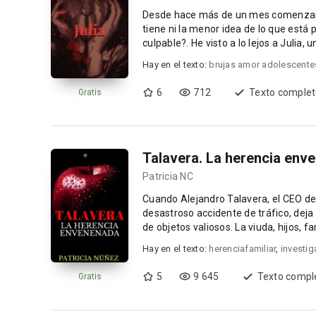
Desde hace más de un mes comenzaro
tiene ni la menor idea de lo que está 
culpable?. He visto a lo lejos a
Hay en el texto:
brujas amor adolescente
6
712
Texto comple
Gratis
Talavera. La herencia env
Patricia NC
Cuando Alejandro Talavera, el CEO d
desastroso accidente de tráfico, deja millon
de objetos valiosos. La viuda, hijos, fa
Hay en el texto:
herenciafamiliar
,
investig
5
9 645
Texto compl
Gratis