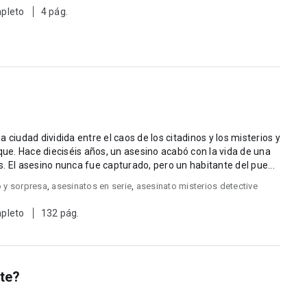
pleto
4 pág.
 ciudad dividida entre el caos de los citadinos y los misterios y
e. Hace dieciséis años, un asesino acabó con la vida de una
. El asesino nunca fue capturado, pero un habitante del pue...
 y sorpresa
,
asesinatos en serie
,
asesinato misterios detective
pleto
132 pág.
rte?