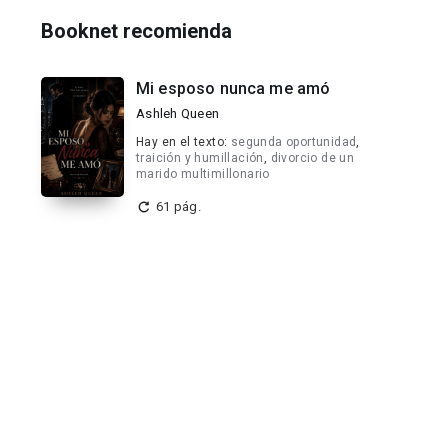
Booknet recomienda
Mi esposo nunca me amó
Ashleh Queen
Hay en el texto:
segunda oportunidad
,
traición y humillación
,
divorcio de un
marido multimillonario
61 pág.