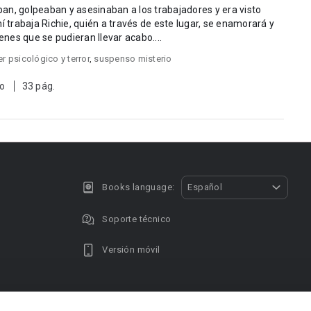
an, golpeaban y asesinaban a los trabajadores y era visto
trabaja Richie, quién a través de este lugar, se enamorará y
enes que se pudieran llevar acabo....
ler psicológico y terror
,
suspenso misterio
to
33 pág.
Books language:
Español
Soporte técnico
Versión móvil