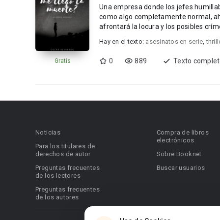
Una empresa donde los jefes humillab
como algo completamente normal, ahí 
afrontará la locura y los posibles crím
Hay en el texto:
asesinatos en serie
,
thril
0
889
Texto comple
Gratis
Noticias
Compra de libros
electrónicos
Para los titulares de
derechos de autor
Sobre Booknet
Preguntas frecuentes
Buscar usuarios
de los lectores
Preguntas frecuentes
de los autores