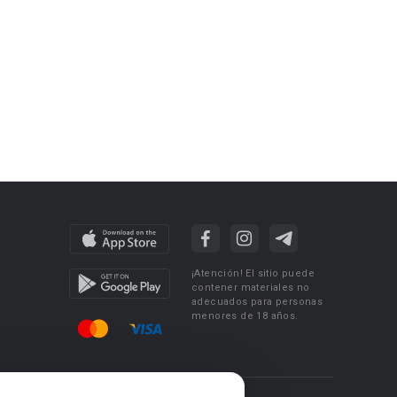
¡Atención! El sitio puede
contener materiales no
adecuados para personas
menores de 18 años.