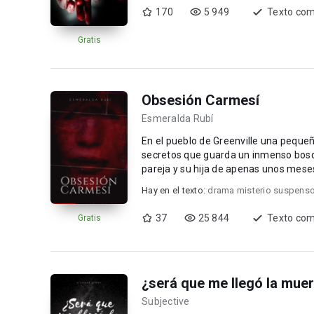
170
5 949
Texto com
Gratis
Obsesión Carmesí
Esmeralda Rubí
En el pueblo de Greenville una pequeña
secretos que guarda un inmenso bosqu
pareja y su hija de apenas unos meses
Hay en el texto:
drama misterio suspenso
37
25 844
Texto com
Gratis
¿será que me llegó la mue
Subjective