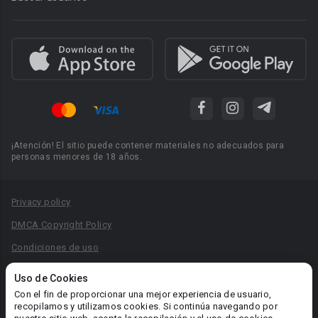
¡Atención! El sitio puede contener materiales no adecuados para
personas menores de 18 años.
Privacy policy
DMCA Copyright Policy
Condiciones de uso
Acuerdo de Privacidad
Uso de Cookies
Reglas para la publicación de libros
Con el fin de proporcionar una mejor experiencia de usuario,
recopilamos y utilizamos cookies. Si continúa navegando por
Área RR.PP.: pr@booknet.com