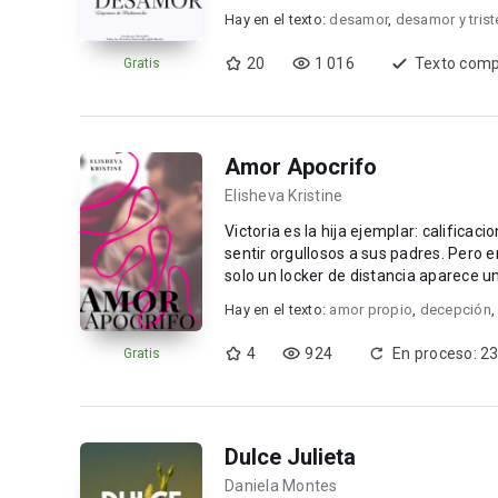
Estas historias ...
Hay en el texto:
desamor
,
desamor y tris
20
1 016
Texto comp
Gratis
Amor Apocrifo
Elisheva Kristine
Victoria es la hija ejemplar: calificac
sentir orgullosos a sus padres. Pero en su último año de universidad, su mundo se quiebra. A tan
solo un locker de distancia aparece un
Hay en el texto:
amor propio
,
decepción
4
924
En proceso: 23
Gratis
Dulce Julieta
Daniela Montes