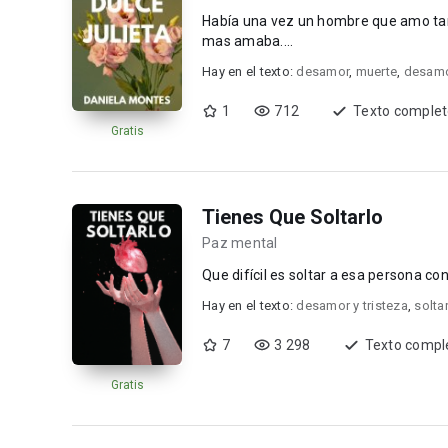
Había una vez un hombre que amo tanto
mas amaba....
Hay en el texto:
desamor
,
muerte
,
desamor
1
712
Texto comple
Gratis
Tienes Que Soltarlo
Paz mental
Que difícil es soltar a esa persona con
Hay en el texto:
desamor y tristeza
,
soltar
7
3 298
Texto compl
Gratis