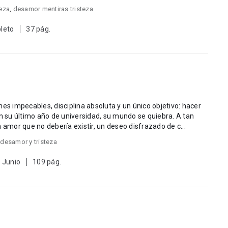
teza
,
desamor mentiras tristeza
leto
37 pág.
iones impecables, disciplina absoluta y un único objetivo: hacer
 amor que no debería existir, un deseo disfrazado de c...
,
desamor y tristeza
 Junio
109 pág.