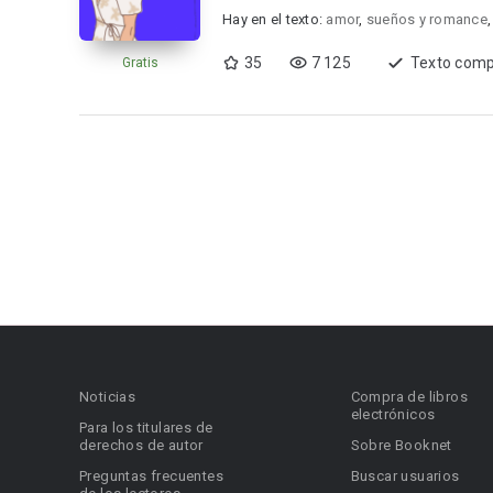
Hay en el texto:
amor
,
sueños y romance
35
7 125
Texto comp
Gratis
Noticias
Compra de libros
electrónicos
Para los titulares de
derechos de autor
Sobre Booknet
Preguntas frecuentes
Buscar usuarios