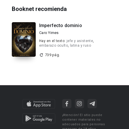
Booknet recomienda
Imperfecto dominio
Caro Yimes
Hay en el texto:
jefe y asistente
,
embarazo oculto
,
latina y ruso
739 pág.
¡Atención! El sitio puede
contener materiales no
adecuados para personas
menores de 18 años.