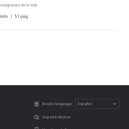
,
desgracias de la vida
leto
51 pág.
Books language:
Español
Soporte técnico