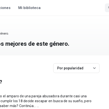
ciones
Mi biblioteca
género.
os mejores de este género.
Por popularidad
?
jo el amparo de una pareja abusadora durante casi una
 cumplir los 18 decide escapar en busca de su sueño, pero
consigue algo más que eso. ¿Quieres saber más? Continúa... ...