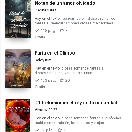
Notas de un amor olvidado
PierinaYDiaz
Hay en el texto:
reencarnación, dioses romance
fantasia, reencarnaciones dioses maldiciones
118 pág.
8
Gratis
Furia en el Olimpo
Kaley Kim
Hay en el texto:
dioses romance fantasia,
diosesdelolimpo, vampiros humana
133 pág.
20
Gratis
#1 Reluminium el rey de la oscuridad
Álvarez ????
Hay en el texto:
dioses romance fantasia, profecías
maldiciones traición, hechiceros y brujas
74 pág.
10