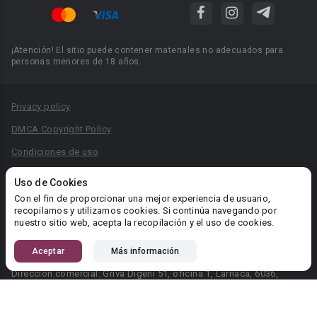
¡Atención! El sitio puede contener materiales no adecuados para
personas menores de 18 años.
Privacy policy
DMCA Copyright Policy
Condiciones de uso
Acuerdo de Privacidad
Uso de Cookies
Reglas para la publicación de libros
Con el fin de proporcionar una mejor experiencia de usuario,
recopilamos y utilizamos cookies. Si continúa navegando por
Área RR.PP.: pr@booknet.com
nuestro sitio web, acepta la recopilación y el uso de cookies.
Aceptar
Más información
© 2026 Booknet. Todos los derechos reservados.
Dirección comercial: Griva Digeni 51, oficina 1, Larnaca, 6036,
Chipre