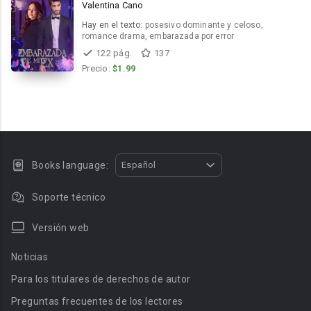
Valentina Cano
Hay en el texto:
posesivo dominante y celoso,
romance drama, embarazada por error
122 pág.
137
Precio:
$1.99
Books language:
Español
Soporte técnico
Versión web
Noticias
Para los titulares de derechos de autor
Preguntas frecuentes de los lectores