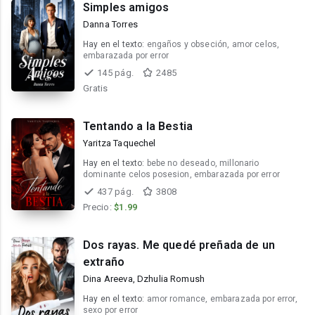
Simples amigos
Danna Torres
Hay en el texto:
engaños y obseción, amor celos,
embarazada por error
145 pág.
2485
Gratis
Tentando a la Bestia
Yaritza Taquechel
Hay en el texto:
bebe no deseado, millonario
dominante celos posesion, embarazada por error
437 pág.
3808
Precio:
$1.99
Dos rayas. Me quedé preñada de un
extraño
Dina Areeva, Dzhulia Romush
Hay en el texto:
amor romance, embarazada por error,
sexo por error