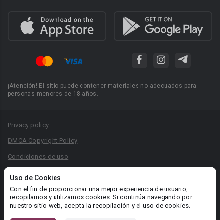
¡Atención! El sitio puede contener materiales no adecuados para
personas menores de 18 años.
Privacy policy
DMCA Copyright Policy
Condiciones de uso
Acuerdo de Privacidad
Uso de Cookies
Reglas para la publicación de libros
Con el fin de proporcionar una mejor experiencia de usuario,
recopilamos y utilizamos cookies. Si continúa navegando por
Área RR.PP.: pr@booknet.com
nuestro sitio web, acepta la recopilación y el uso de cookies.