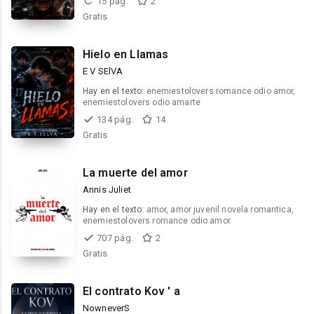
15 pág.
2
Gratis
Hielo en Llamas
E V SElVA
Hay en el texto:
enemiestolovers romance odio amor,
enemiestolovers odio amarte
134 pág.
14
Gratis
La muerte del amor
Annis Juliet
Hay en el texto:
amor, amor juvenil novela romantica,
enemiestolovers romance odio amor
707 pág.
2
Gratis
El contrato Kov ' a
NowneverS