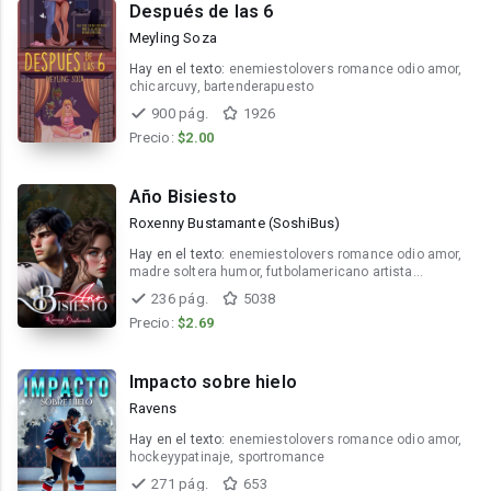
Después de las 6
Meyling Soza
Hay en el texto:
enemiestolovers romance odio amor,
chicarcuvy, bartenderapuesto
900 pág.
1926
Precio:
$2.00
Año Bisiesto
Roxenny Bustamante (SoshiBus)
Hay en el texto:
enemiestolovers romance odio amor,
madre soltera humor, futbolamericano artista
reencuentro
236 pág.
5038
Precio:
$2.69
Impacto sobre hielo
Ravens
Hay en el texto:
enemiestolovers romance odio amor,
hockeyypatinaje, sportromance
271 pág.
653