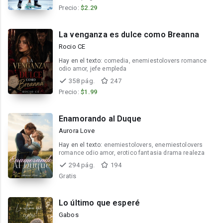
Precio:
$2.29
La venganza es dulce como Breanna
Rocio CE
Hay en el texto:
comedia, enemiestolovers romance
odio amor, jefe empleda
358 pág.
247
Precio:
$1.99
Enamorando al Duque
Aurora Love
Hay en el texto:
enemiestolovers, enemiestolovers
romance odio amor, erotico fantasia drama realeza
294 pág.
194
Gratis
Lo último que esperé
Gabos