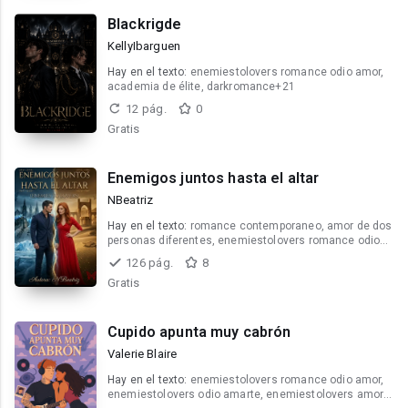
Blackrigde
KellyIbarguen
Hay en el texto:
enemiestolovers romance odio amor,
academia de élite, darkromance+21
12 pág.
0
Gratis
Enemigos juntos hasta el altar
NBeatriz
Hay en el texto:
romance contemporaneo, amor de dos
personas diferentes, enemiestolovers romance odio
amor
126 pág.
8
Gratis
Cupido apunta muy cabrón
Valerie Blaire
Hay en el texto:
enemiestolovers romance odio amor,
enemiestolovers odio amarte, enemiestolovers amor