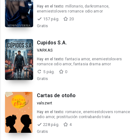
Hay en el texto:
millonario, darkromance,
enemiestolovers romance odio amor
157 pág.
20
Gratis
Cupidos S.A.
VARKAS
Hay en el texto:
fantacia amor, enemiestolovers
romance odio amor, fantasia drama amor
5 pág.
0
Gratis
Cartas de otoño
valszwrt
Hay en el texto:
romance, enemiestolovers romance
odio amor, prostitución contrabando trata
228 pág.
4
Gratis