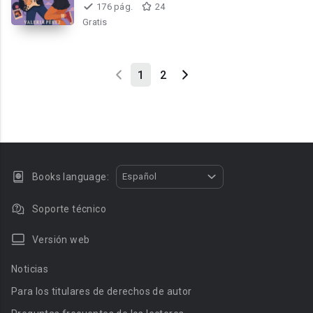
prohibido
176 pág.
24
Gratis
1
2
Books language:
Español
Soporte técnico
Versión web
Noticias
Para los titulares de derechos de autor