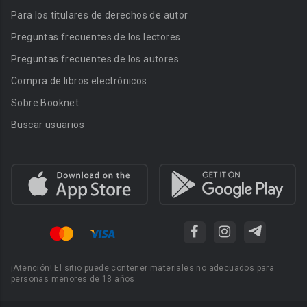
Para los titulares de derechos de autor
Preguntas frecuentes de los lectores
Preguntas frecuentes de los autores
Compra de libros electrónicos
Sobre Booknet
Buscar usuarios
¡Atención! El sitio puede contener materiales no adecuados para
personas menores de 18 años.