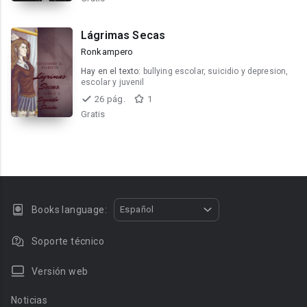
Lágrimas Secas
Ronkampero
Hay en el texto:
bullying escolar, suicidio y depresion,
escolar y juvenil
26 pág.
1
Gratis
Books language:
Español
Soporte técnico
Versión web
Noticias