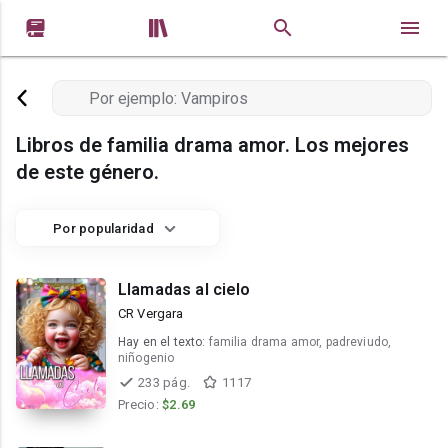


Libros de familia drama amor. Los mejores
de este género.
Por popularidad
Llamadas al cielo
CR Vergara
Hay en el texto:
familia drama amor, padreviudo,
niñogenio
233 pág.
1117
Precio:
$2.69