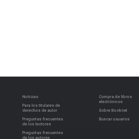
Noticias
Compra de libros
electrónicos
Para los titulares de
derechos de autor
Sobre Booknet
Preguntas frecuentes
Buscar usuarios
de los lectores
Preguntas frecuentes
de los autores