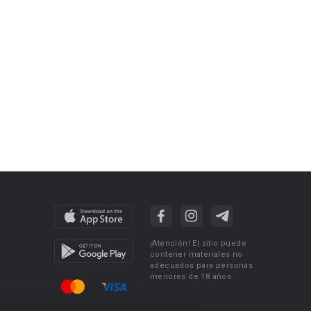
¡Atención! El sitio puede
contener materiales no
adecuados para personas
menores de 18 años.