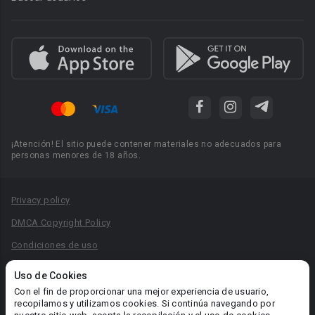
¡Atención! El sitio puede contener materiales no adecuados para
personas menores de 18 años.
Privacy policy
DMCA Copyright Policy
Condiciones de uso
Acuerdo de Privacidad
Uso de Cookies
Reglas para la publicación de libros
Con el fin de proporcionar una mejor experiencia de usuario,
recopilamos y utilizamos cookies. Si continúa navegando por
Área RR.PP.: pr@booknet.com