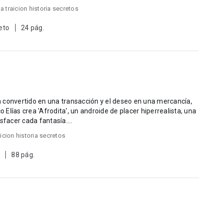
ga traicion historia secretos
eto
24 pág.
o Elías crea 'Afrodita', un androide de placer hiperrealista, una
sfacer cada fantasía....
aicion historia secretos
88 pág.