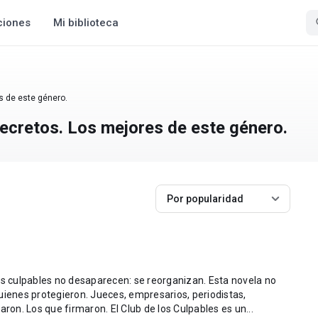
ciones
Mi biblioteca
es de este género.
 secretos. Los mejores de este género.
Por popularidad
pables no desaparecen: se reorganizan. Esta novela no
eces, empresarios, periodistas,
asesores. Los que sabían. Los que callaron. Los que firmaron. El Club de los Culpables es un...