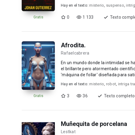
Hay en el texto:
misterio
,
suspenso
,
intri
0
1 133
Texto compl
Gratis
Afrodita.
Rafaelcabrera
En un mundo donde la intimidad se ha convertido en una transacción y el deseo en una mercancía,
el brillante pero atormentado científic
'máquina de follar' diseñada para sati
Hay en el texto:
misterio
,
robot
,
intriga tr
3
36
Texto completo
Gratis
Muñequita de porcelana
Lestkat