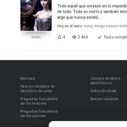
Todo aquel que creyese en lo imposibl
de todo. Todo es cierto y también ter
algo que nunca existió....
Hay en el texto:
amor
,
intriga traicion his
4
2 464
Texto compl
Gratis
Noticias
Compra de libros
electrónicos
Para los titulares de
derechos de autor
Sobre Booknet
Preguntas frecuentes
Buscar usuarios
de los lectores
Preguntas frecuentes
de los autores