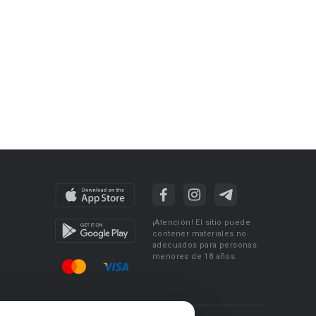
¡Atención! El sitio puede
contener materiales no
adecuados para personas
menores de 18 años.