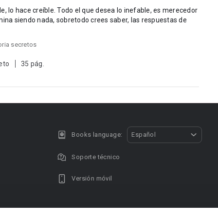
e, lo hace creíble. Todo el que desea lo inefable, es merecedor
mina siendo nada, sobretodo crees saber, las respuestas de
toria secretos
eto
35 pág.
Books language:
Español
Soporte técnico
Versión móvil