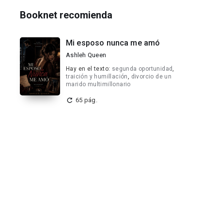
Booknet recomienda
Mi esposo nunca me amó
Ashleh Queen
Hay en el texto:
segunda oportunidad
,
traición y humillación
,
divorcio de un
marido multimillonario
65 pág.